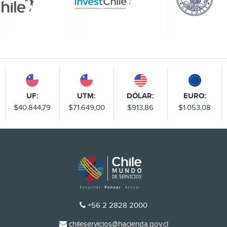
UF:
UTM:
DÓLAR:
EURO:
$40.844,79
$71.649,00
$913,86
$1.053,08
TELÉFONO
+56 2 2828 2000
EMAIL
chileservicios@hacienda.gov.cl