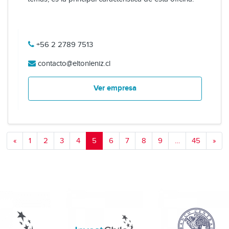
+56 2 2789 7513
contacto@eltonleniz.cl
Ver empresa
«
1
2
3
4
5
6
7
8
9
…
45
»