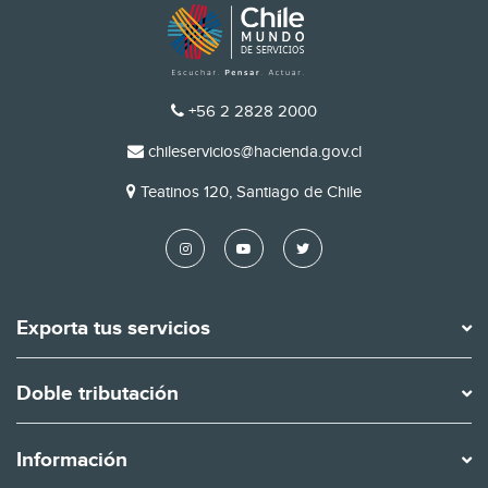
TELÉFONO
+56 2 2828 2000
EMAIL
chileservicios@hacienda.gov.cl
DIRECCIÓN
Teatinos 120, Santiago de Chile
Exporta tus servicios
Doble tributación
Información