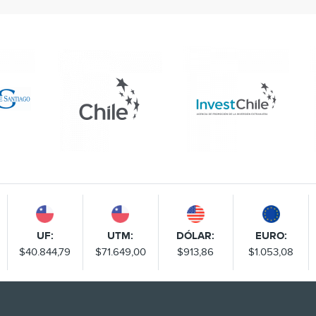
UF:
UTM:
DÓLAR:
EURO:
$40.844,79
$71.649,00
$913,86
$1.053,08