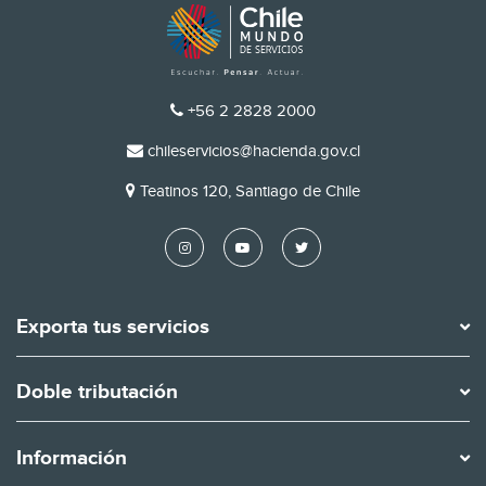
TELÉFONO
+56 2 2828 2000
EMAIL
chileservicios@hacienda.gov.cl
DIRECCIÓN
Teatinos 120, Santiago de Chile
Exporta tus servicios
Doble tributación
Información