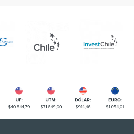
UF:
UTM:
DÓLAR:
EURO:
$40.844,79
$71.649,00
$914,46
$1.054,01