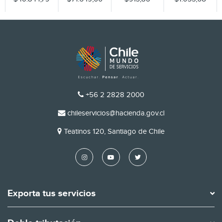
TELÉFONO
+56 2 2828 2000
EMAIL
chileservicios@hacienda.gov.cl
DIRECCIÓN
Teatinos 120, Santiago de Chile
Exporta tus servicios