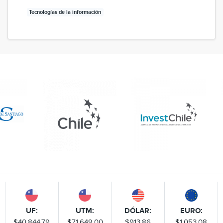
Tecnologías de la información
UF:
UTM:
DÓLAR:
EURO:
$40.844,79
$71.649,00
$913,86
$1.053,08