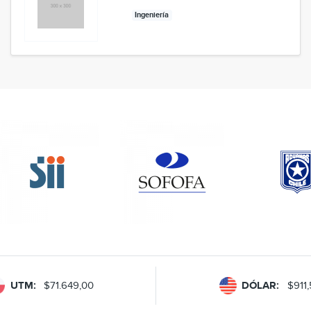
Ingeniería
UTM:
$71.649,00
DÓLAR:
$911