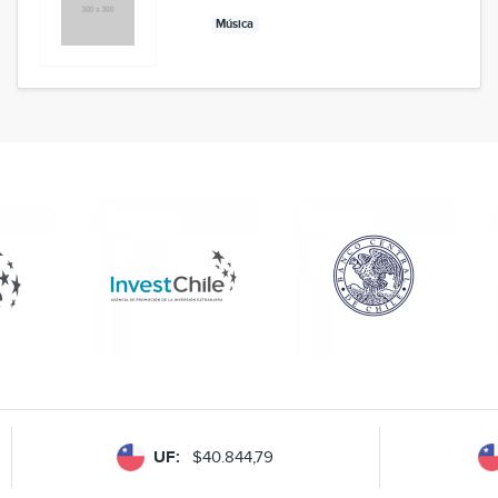
Música
UF:
$40.844,79