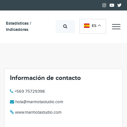
Estadísticas /
ES
Me
Indicadores
Información de contacto
+569 75729398.
hola@marmotastudio.com
www.marmotastudio.com