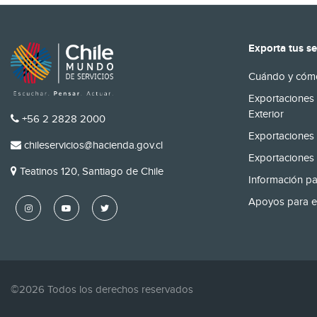
Exporta tus se
Cuándo y cómo
Exportaciones 
Exterior
TELÉFONO
+56 2 2828 2000
Exportaciones 
EMAIL
chileservicios@hacienda.gov.cl
Exportaciones 
DIRECCIÓN
Teatinos 120, Santiago de Chile
Información pa
Apoyos para e
©2026 Todos los derechos reservados