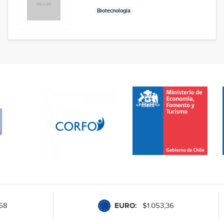
Biotecnología
,58
EURO:
$1.053,36