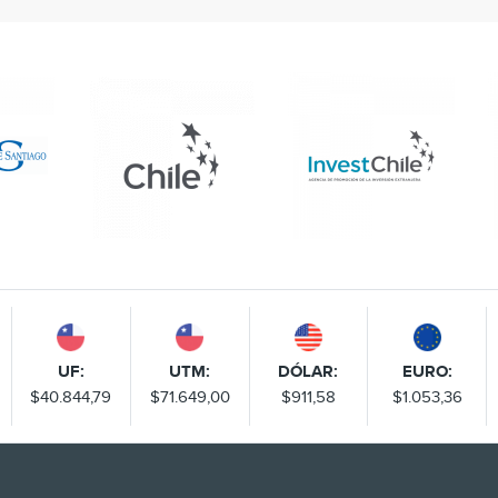
UF:
UTM:
DÓLAR:
EURO:
$40.844,79
$71.649,00
$911,58
$1.053,36