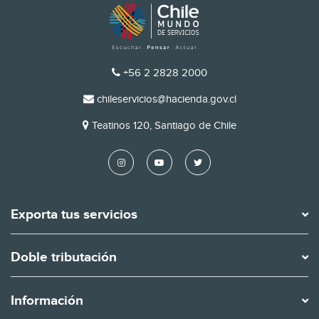
TELÉFONO
+56 2 2828 2000
EMAIL
chileservicios@hacienda.gov.cl
DIRECCIÓN
Teatinos 120, Santiago de Chile
Exporta tus servicios
Doble tributación
Información