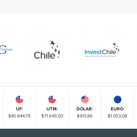
UF:
UTM:
DÓLAR:
EURO:
$40.844,79
$71.649,00
$913,86
$1.053,08