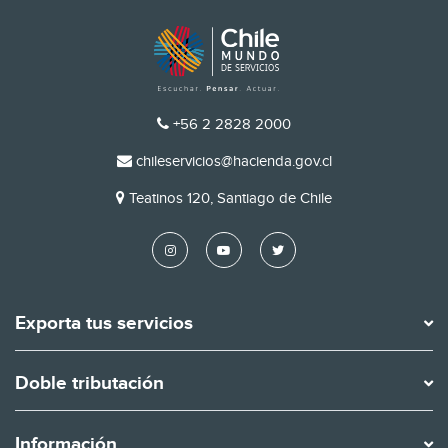
TELÉFONO
+56 2 2828 2000
EMAIL
chileservicios@hacienda.gov.cl
DIRECCIÓN
Teatinos 120, Santiago de Chile
Exporta tus servicios
Doble tributación
Información