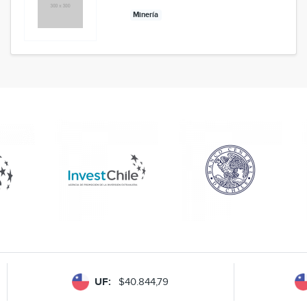
Minería
UF:
$40.844,79