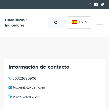
Estadísticas /
ES
Me
Indicadores
Información de contacto
56322680906
tuxpan@tuxpan.com
www.tuxpan.com