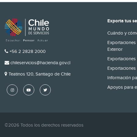
Exporta tus se
Cuándo y cómo
Exportaciones 
Exterior
TELÉFONO
+56 2 2828 2000
Exportaciones 
EMAIL
chileservicios@hacienda.gov.cl
Exportaciones 
DIRECCIÓN
Teatinos 120, Santiago de Chile
Información pa
Apoyos para e
©2026 Todos los derechos reservados