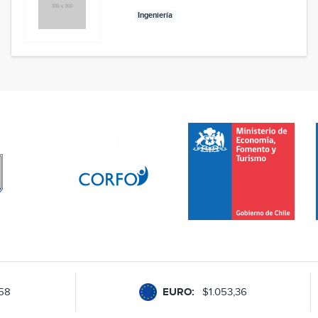
Ingeniería
,58
EURO:
$1.053,36