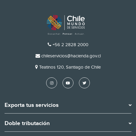
TELÉFONO
+56 2 2828 2000
EMAIL
chileservicios@hacienda.gov.cl
DIRECCIÓN
Teatinos 120, Santiago de Chile
Exporta tus servicios
Doble tributación