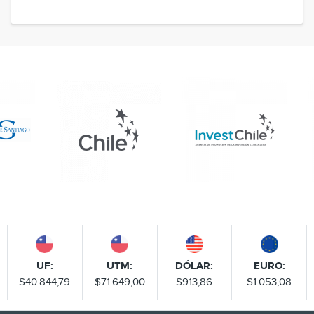
UF:
UTM:
DÓLAR:
EURO:
$40.844,79
$71.649,00
$913,86
$1.053,08