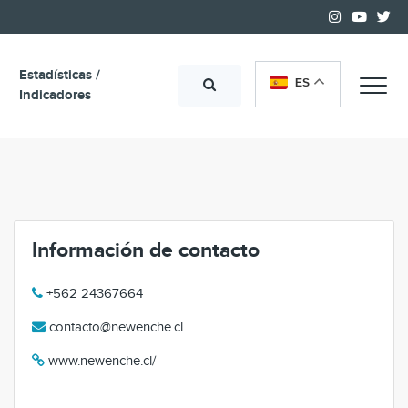
Estadísticas /
ES
Me
Indicadores
Información de contacto
+562 24367664
contacto@newenche.cl
www.newenche.cl/