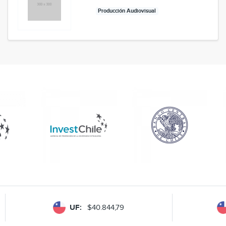
Producción Audiovisual
UF:
$40.844,79