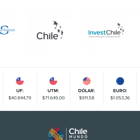
UF:
UTM:
DÓLAR:
EURO:
$40.844,79
$71.649,00
$911,58
$1.053,36