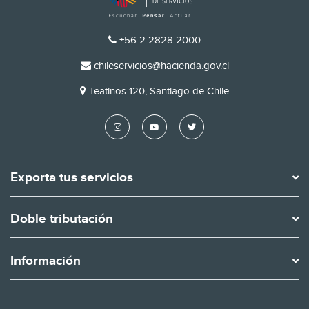
TELÉFONO
+56 2 2828 2000
EMAIL
chileservicios@hacienda.gov.cl
DIRECCIÓN
Teatinos 120, Santiago de Chile
Exporta tus servicios
Doble tributación
Información