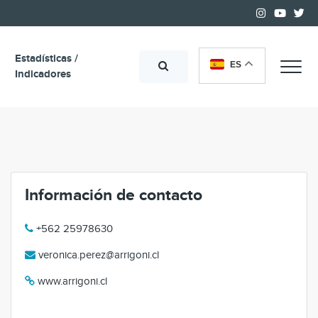
Estadísticas /
ES
Me
Indicadores
Información de contacto
+562 25978630
veronica.perez@arrigoni.cl
www.arrigoni.cl