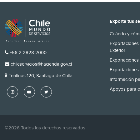
Exporta tus se
Cuándo y cómo
Exportaciones 
Exterior
TELÉFONO
+56 2 2828 2000
Exportaciones 
EMAIL
chileservicios@hacienda.gov.cl
Exportaciones 
DIRECCIÓN
Teatinos 120, Santiago de Chile
Información pa
Apoyos para e
©2026 Todos los derechos reservados