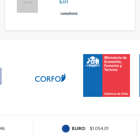
Eirl
consultoría
,46
EURO:
$1.054,01