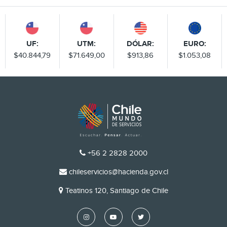
UF:
UTM:
DÓLAR:
EURO:
$40.844,79
$71.649,00
$913,86
$1.053,08
TELÉFONO
+56 2 2828 2000
EMAIL
chileservicios@hacienda.gov.cl
DIRECCIÓN
Teatinos 120, Santiago de Chile