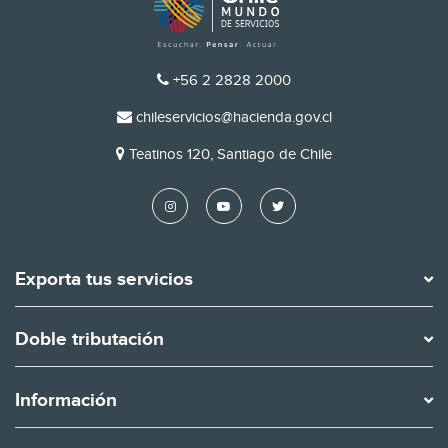
TELÉFONO
+56 2 2828 2000
EMAIL
chileservicios@hacienda.gov.cl
DIRECCIÓN
Teatinos 120, Santiago de Chile
Exporta tus servicios
Doble tributación
Información