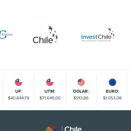
UF:
UTM:
DÓLAR:
EURO:
$40.844,79
$71.649,00
$913,86
$1.053,08