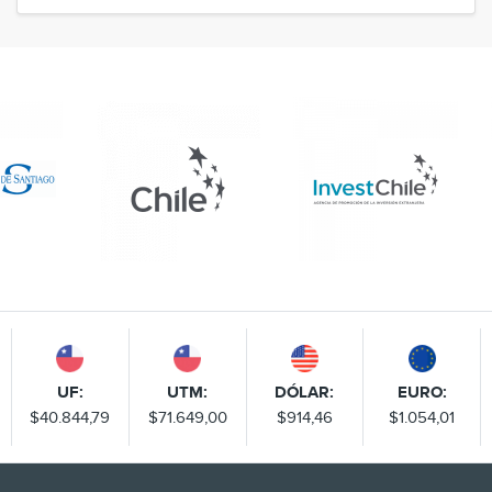
UF:
UTM:
DÓLAR:
EURO:
$40.844,79
$71.649,00
$914,46
$1.054,01