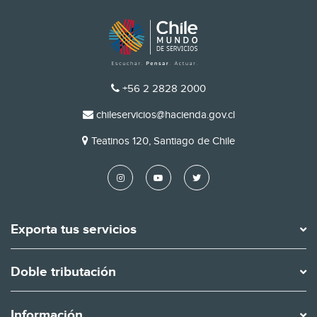
TELÉFONO
+56 2 2828 2000
EMAIL
chileservicios@hacienda.gov.cl
DIRECCIÓN
Teatinos 120, Santiago de Chile
Exporta tus servicios
Doble tributación
Información