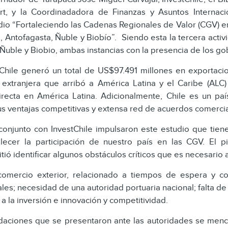
rt, y la Coordinadadora de Finanzas y Asuntos Internaci
dio “Fortaleciendo las Cadenas Regionales de Valor (CGV) en
, Antofagasta, Ñuble y Biobío”. Siendo esta la tercera acti
uble y Biobio, ambas instancias con la presencia de los go
Chile generó un total de US$97.491 millones en exportacio
 extranjera que arribó a América Latina y el Caribe (ALC
irecta en América Latina. Adicionalmente, Chile es un pa
us ventajas competitivas y extensa red de acuerdos comercia
onjunto con InvestChile impulsaron este estudio que tiene 
lecer la participación de nuestro país en las CGV. El pi
tió identificar algunos obstáculos críticos que es necesario
comercio exterior, relacionado a tiempos de espera y coo
es; necesidad de una autoridad portuaria nacional; falta de c
 a la inversión e innovación y competitividad.
aciones que se presentaron ante las autoridades se menc