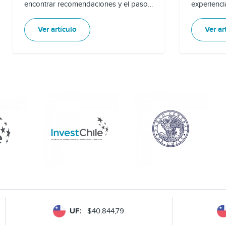
encontrar recomendaciones y el paso
experienci
a paso a seguir en la formalización de
internacion
tu negocio.
Ver artículo
Ver ar
UF:
$40.844,79