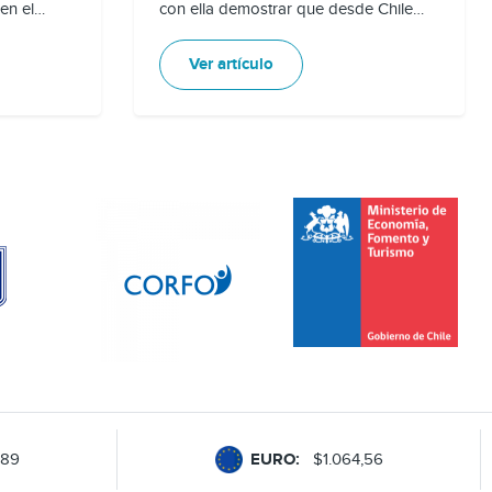
en el
con ella demostrar que desde Chile
ua que
seguimos traspasando fronteras para
dos y
inspirar al mundo entero
Ver artículo
proceso
ersión
,89
EURO:
$1.064,56