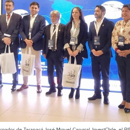
rnador de Tarapacá José Miguel Carvajal, InvestChile, el 