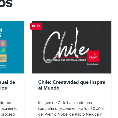
os
BLOG
ual de
Chile: Creatividad que Inspira
ios
al Mundo
ado por
Imagen de Chile ha creado una
 documento
campaña que conmemora los 50 años
l proceso
del Premio Nobel de Pablo Neruda y