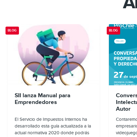
A
BLOG
BLOG
SII lanza Manual para
Convers
Emprendedores
Intelec
Autor
El Servicio de Impuestos Internos ha
Contaremos
desarrollado esta guía actualizada a la
empresario
actual normativa 2020 donde podrás
videojuego