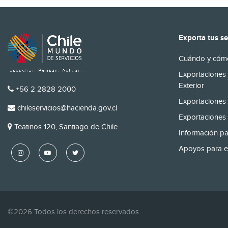
Exporta tus se
Cuándo y cómo
Exportaciones 
Exterior
TELÉFONO
+56 2 2828 2000
Exportaciones 
EMAIL
chileservicios@hacienda.gov.cl
Exportaciones 
DIRECCIÓN
Teatinos 120, Santiago de Chile
Información pa
Apoyos para e
©2026 Todos los derechos reservados