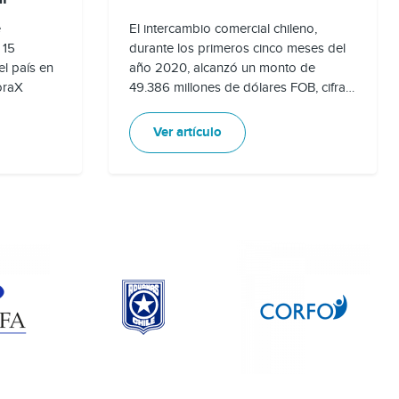
e
El intercambio comercial chileno,
 15
durante los primeros cinco meses del
el país en
año 2020, alcanzó un monto de
oraX
49.386 millones de dólares FOB, cifra
que presentó una variación negativa
del 14,9%, respecto de igual período
Ver artículo
del 2019. Esta disminución se tradujo
en una baja del monto del intercambio
comercial del país de 8.653 millones
de dólares FOB.