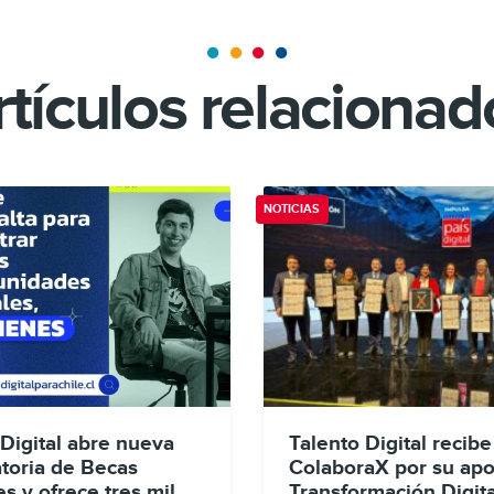
rtículos relacionad
NOTICIAS
 Digital abre nueva
Talento Digital recib
toria de Becas
ColaboraX por su apor
s y ofrece tres mil
Transformación Digita