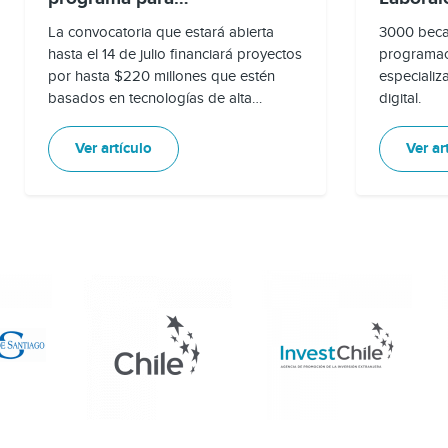
emprendimientos de base
cupos
La convocatoria que estará abierta
3000 becas
científica tecnológica
hasta el 14 de julio financiará proyectos
programac
por hasta $220 millones que estén
especializ
basados en tecnologías de alta
digital.
sofisticación como biotecnología,
nanotecnología, robótica, materiales
Ver artículo
Ver ar
avanzados, inteligencia artificial,
internet de las cosas, realidad
aumentada, entre otras.