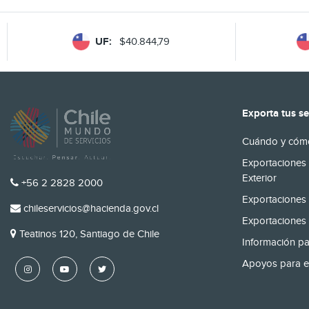
UF:
$40.844,79
Exporta tus se
Cuándo y cómo
Exportaciones 
Exterior
TELÉFONO
+56 2 2828 2000
Exportaciones 
EMAIL
chileservicios@hacienda.gov.cl
Exportaciones 
DIRECCIÓN
Teatinos 120, Santiago de Chile
Información pa
Apoyos para e