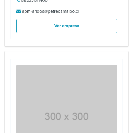
56227511400
apm-aridos@petreosmaipo.cl
Ver empresa