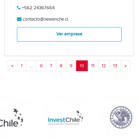
+562 24367664
contacto@newenche.cl
Ver empresa
«
1
…
6
7
8
9
10
11
12
13
»