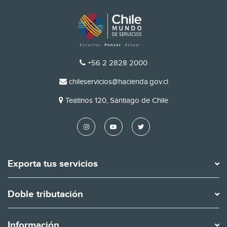
TELÉFONO
+56 2 2828 2000
EMAIL
chileservicios@hacienda.gov.cl
DIRECCIÓN
Teatinos 120, Santiago de Chile
Exporta tus servicios
Doble tributación
Información