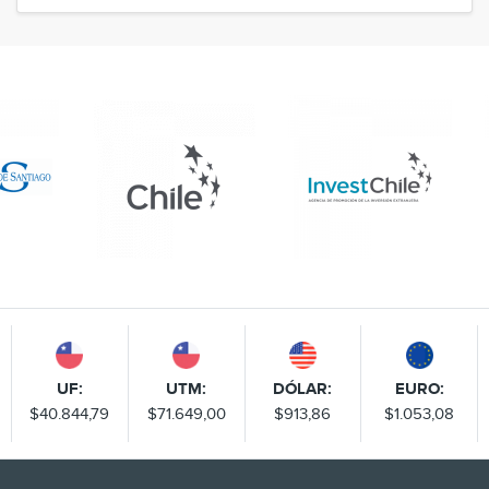
UF:
UTM:
DÓLAR:
EURO:
$40.844,79
$71.649,00
$913,86
$1.053,08