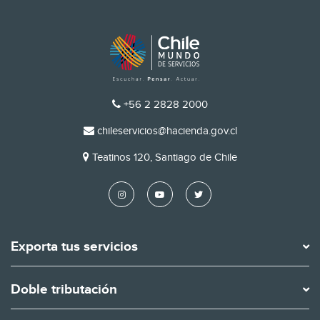
TELÉFONO
+56 2 2828 2000
EMAIL
chileservicios@hacienda.gov.cl
DIRECCIÓN
Teatinos 120, Santiago de Chile
Exporta tus servicios
Doble tributación