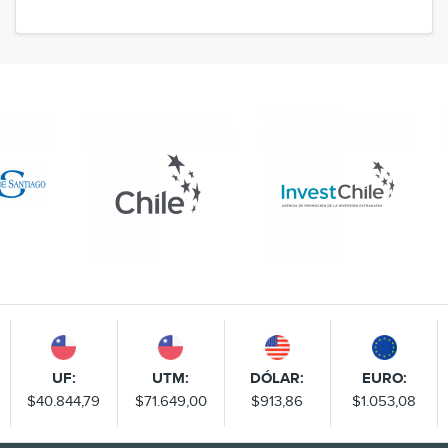
UF:
UTM:
DÓLAR:
EURO:
$40.844,79
$71.649,00
$913,86
$1.053,08