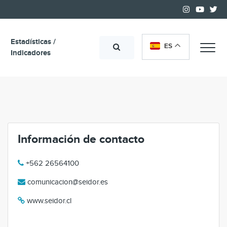
Estadísticas /
ES
Me
Indicadores
Información de contacto
+562 26564100
comunicacion@seidor.es
www.seidor.cl