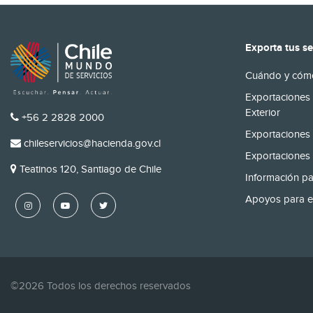
Exporta tus se
Cuándo y cómo
Exportaciones 
Exterior
TELÉFONO
+56 2 2828 2000
Exportaciones 
EMAIL
chileservicios@hacienda.gov.cl
Exportaciones 
DIRECCIÓN
Teatinos 120, Santiago de Chile
Información pa
Apoyos para e
©2026 Todos los derechos reservados