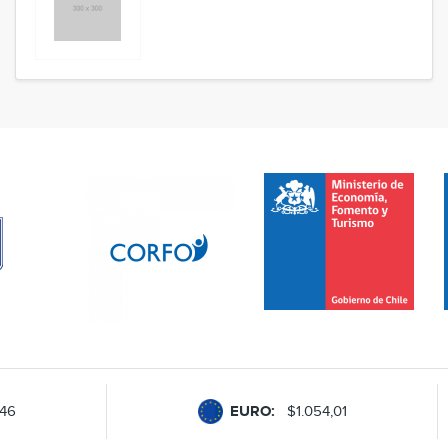
,46
EURO:
$1.054,01