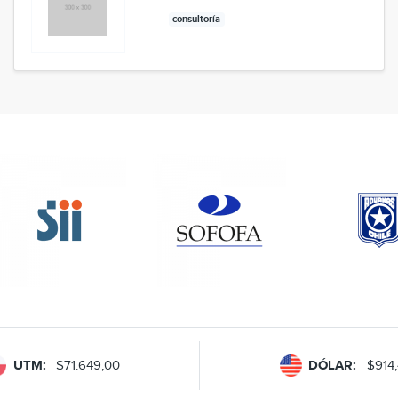
consultoría
UTM:
$71.649,00
DÓLAR:
$914