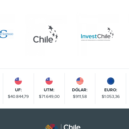
UF:
UTM:
DÓLAR:
EURO:
$40.844,79
$71.649,00
$911,58
$1.053,36