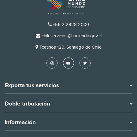
TELÉFONO
+56 2 2828 2000
EMAIL
chileservicios@hacienda.gov.cl
DIRECCIÓN
Teatinos 120, Santiago de Chile
Exporta tus servicios
Doble tributación
Información