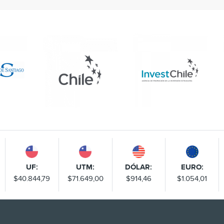
UF:
UTM:
DÓLAR:
EURO:
$40.844,79
$71.649,00
$914,46
$1.054,01