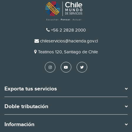
TELÉFONO
+56 2 2828 2000
EMAIL
chileservicios@hacienda.gov.cl
DIRECCIÓN
Teatinos 120, Santiago de Chile
Exporta tus servicios
Doble tributación
Información