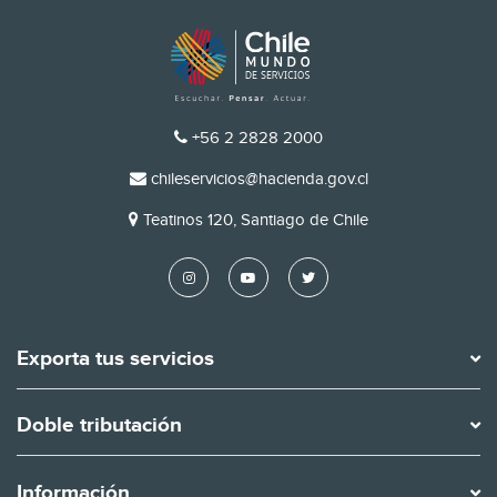
TELÉFONO
+56 2 2828 2000
EMAIL
chileservicios@hacienda.gov.cl
DIRECCIÓN
Teatinos 120, Santiago de Chile
Exporta tus servicios
Doble tributación
Información