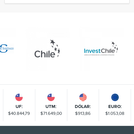
UF:
UTM:
DÓLAR:
EURO:
$40.844,79
$71.649,00
$913,86
$1.053,08