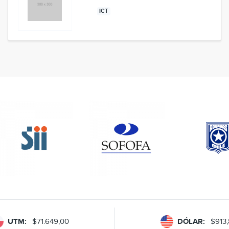
ICT
UTM:
$71.649,00
DÓLAR:
$913