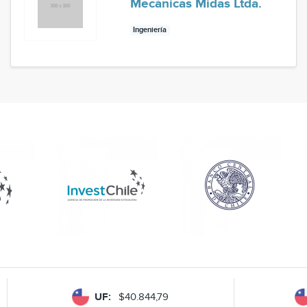
Mecánicas Midas Ltda.
Ingeniería
UF:
$40.844,79