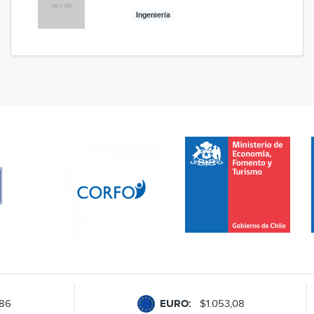
Ingeniería
,86
EURO:
$1.053,08