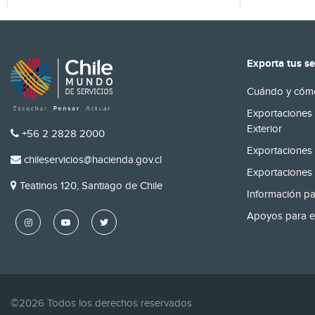
Exporta tus se
Cuándo y cómo
Exportaciones 
Exterior
TELÉFONO
+56 2 2828 2000
Exportaciones 
EMAIL
chileservicios@hacienda.gov.cl
Exportaciones 
DIRECCIÓN
Teatinos 120, Santiago de Chile
Información pa
Apoyos para e
©2026 Todos los derechos reservados