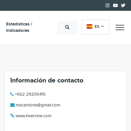
Estadísticas /
ES
Me
Indicadores
Información de contacto
+562 29205415
macardone@gmail.com
www.invercine.com