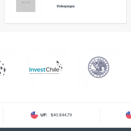
Videojuegos
UF:
$40.844,79