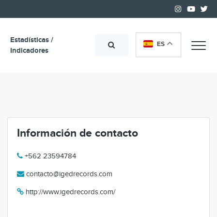
Estadísticas /
ES
Me
Indicadores
Información de contacto
+562 23594784
contacto@igedrecords.com
http://www.igedrecords.com/