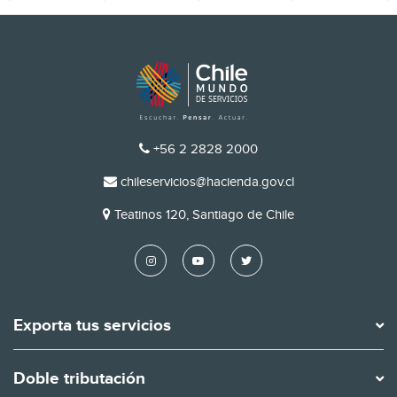
TELÉFONO
+56 2 2828 2000
EMAIL
chileservicios@hacienda.gov.cl
DIRECCIÓN
Teatinos 120, Santiago de Chile
Exporta tus servicios
Doble tributación