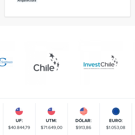
Arquitectura
UF:
UTM:
DÓLAR:
EURO:
$40.844,79
$71.649,00
$913,86
$1.053,08