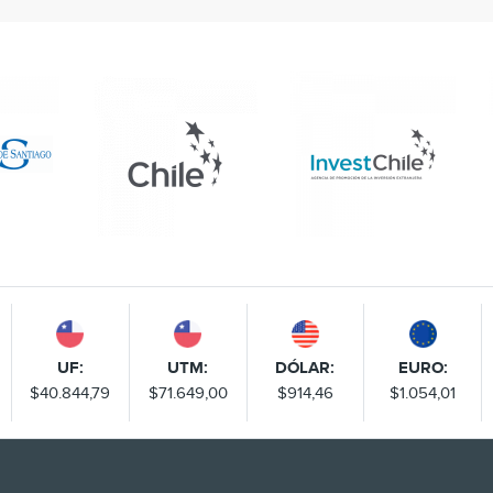
UF:
UTM:
DÓLAR:
EURO:
$40.844,79
$71.649,00
$914,46
$1.054,01