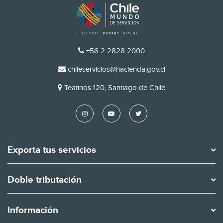
TELÉFONO
+56 2 2828 2000
EMAIL
chileservicios@hacienda.gov.cl
DIRECCIÓN
Teatinos 120, Santiago de Chile
Exporta tus servicios
Doble tributación
Información