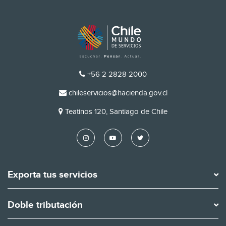
TELÉFONO
+56 2 2828 2000
EMAIL
chileservicios@hacienda.gov.cl
DIRECCIÓN
Teatinos 120, Santiago de Chile
Exporta tus servicios
Doble tributación