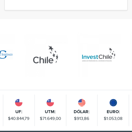
UF:
UTM:
DÓLAR:
EURO:
$40.844,79
$71.649,00
$913,86
$1.053,08