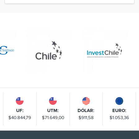
UF:
UTM:
DÓLAR:
EURO:
$40.844,79
$71.649,00
$911,58
$1.053,36