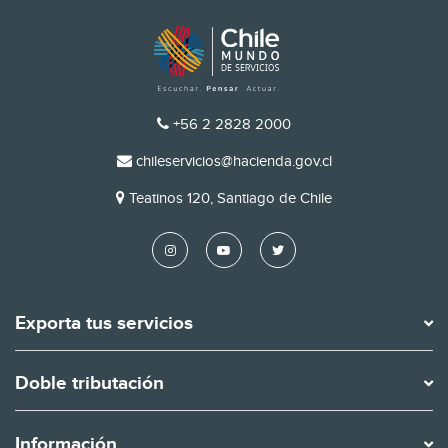
TELÉFONO
+56 2 2828 2000
EMAIL
chileservicios@hacienda.gov.cl
DIRECCIÓN
Teatinos 120, Santiago de Chile
Exporta tus servicios
Doble tributación
Información