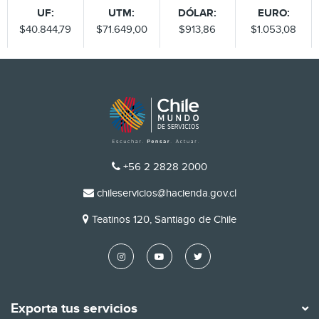
UF:
UTM:
DÓLAR:
EURO:
$40.844,79
$71.649,00
$913,86
$1.053,08
TELÉFONO
+56 2 2828 2000
EMAIL
chileservicios@hacienda.gov.cl
DIRECCIÓN
Teatinos 120, Santiago de Chile
Exporta tus servicios