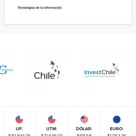
Tecnologías de la información
UF:
UTM:
DÓLAR:
EURO:
$40.844,79
$71.649,00
$911,58
$1.053,36