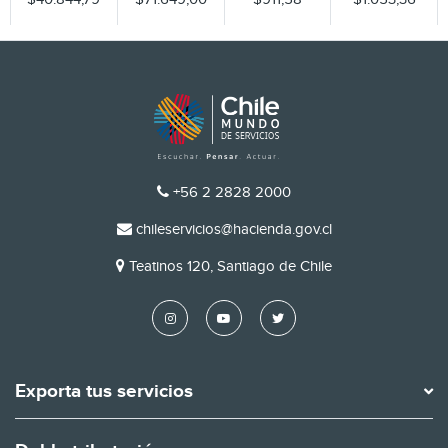
TELÉFONO
+56 2 2828 2000
EMAIL
chileservicios@hacienda.gov.cl
DIRECCIÓN
Teatinos 120, Santiago de Chile
Exporta tus servicios