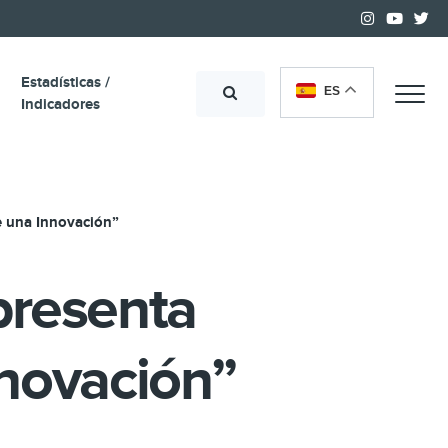
Estadísticas /
ES
Me
Indicadores
de una Innovación”
 presenta
nnovación”