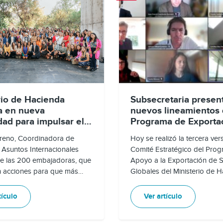
rio de Hacienda
Subsecretaria present
pa en nueva
nuevos lineamientos 
ad para impulsar el
Programa de Exporta
amiento digital
Servicios Globales de
reno, Coordinadora de
Hoy se realizó la tercera ver
no
 Asuntos Internacionales
Comité Estratégico del Pro
de las 200 embajadoras, que
Apoyo a la Exportación de S
n acciones para que más
Globales del Ministerio de H
jeres aprovechen las
instancia que fue encabezad
des de este sector.
Subsecretaria de Hacienda, 
tículo
Ver artículo
Sanhueza y Mikael Larsson, 
representación del Banco