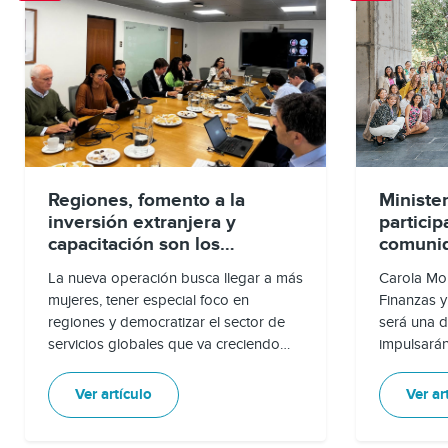
Regiones, fomento a la
Ministe
inversión extranjera y
partici
capacitación son los
comunid
principales ejes del Programa
empoder
La nueva operación busca llegar a más
Carola Mo
de Exportación de Servicios
femeni
mujeres, tener especial foco en
Finanzas y
para este año y futuro
regiones y democratizar el sector de
será una 
servicios globales que va creciendo
impulsará
exponencialmente.
niñas y mu
oportunida
Ver artículo
Ver ar