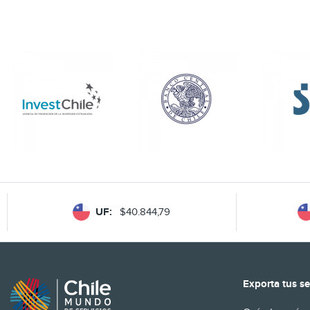
UF:
$40.844,79
Exporta tus se