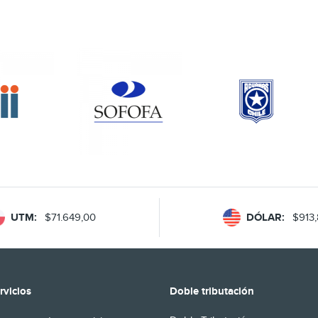
Interamericano de Desarroll
además de la participación [
UTM:
$71.649,00
DÓLAR:
$913
rvicios
Doble tributación