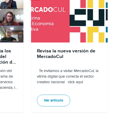
a los
Revisa la nueva versión de
del
MercadoCul
ción de
 Chile
sión del
Te invitamos a visitar MercadoCul, la
grama de
vitrina digital que conecta el sector
ervicios
creativo nacional click aquí
acienda, la
a por la
Claudia
Ver artículo
en