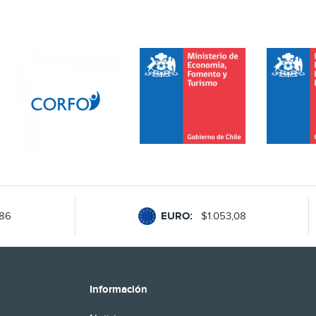
o BID,
…]
,86
EURO:
$1.053,08
Información