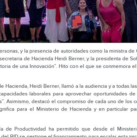
rsonas, y la presencia de autoridades como la ministra de 
secretaria de Hacienda Heidi Berner, y la presidenta de Sof
ctoria de una Innovación”. Hito con el que se conmemora el q
de Hacienda, Heidi Berner, llamó a la audiencia y a todas las
o capacidades laborales para aprovechar oportunidades de 
ís”. Asimismo, destacó el compromiso de cada uno de los co
gnifica para el Ministerio de Hacienda y en particular p
enda de Productividad ha permitido que desde el Minist
del BID se gestione el financiamiento para escalar esta inic