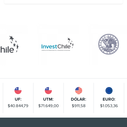
millones de dólares FOB.
UF:
UTM:
DÓLAR:
EURO:
$40.844,79
$71.649,00
$911,58
$1.053,36