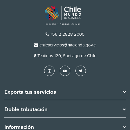
TELÉFONO
+56 2 2828 2000
EMAIL
chileservicios@hacienda.gov.cl
DIRECCIÓN
Teatinos 120, Santiago de Chile
Exporta tus servicios
Doble tributación
Información