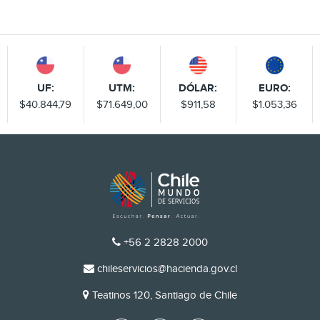
UF:
UTM:
DÓLAR:
EURO:
$40.844,79
$71.649,00
$911,58
$1.053,36
TELÉFONO
+56 2 2828 2000
EMAIL
chileservicios@hacienda.gov.cl
DIRECCIÓN
Teatinos 120, Santiago de Chile