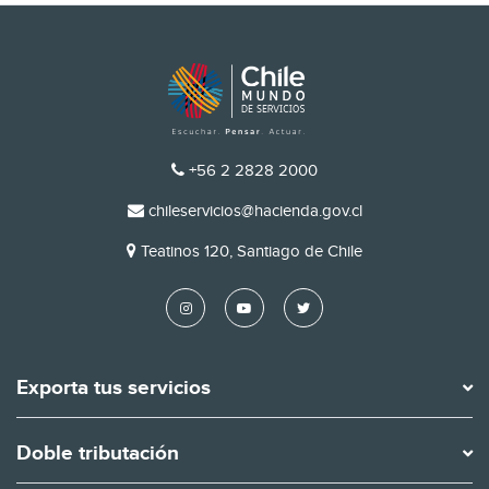
TELÉFONO
+56 2 2828 2000
EMAIL
chileservicios@hacienda.gov.cl
DIRECCIÓN
Teatinos 120, Santiago de Chile
Exporta tus servicios
Doble tributación