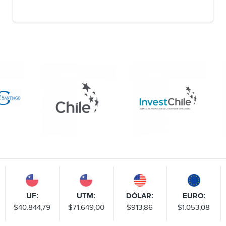
UF:
UTM:
DÓLAR:
EURO:
$40.844,79
$71.649,00
$913,86
$1.053,08