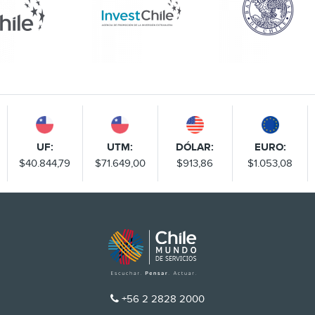
UF:
UTM:
DÓLAR:
EURO:
$40.844,79
$71.649,00
$913,86
$1.053,08
TELÉFONO
+56 2 2828 2000