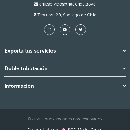
EMAIL
chileservicios@hacienda.gov.cl
DIRECCIÓN
Teatinos 120, Santiago de Chile
Exporta tus servicios
Doble tributación
Información
©2026 Todos los derechos reservados
Desarrollado por
SGD Media Group