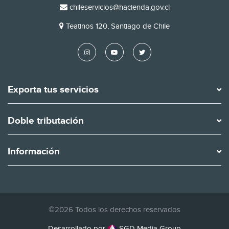
EMAIL
chileservicios@hacienda.gov.cl
DIRECCIÓN
Teatinos 120, Santiago de Chile
Exporta tus servicios
Doble tributación
Información
©2026 Todos los derechos reservados
Desarrollado por
SGD Media Group