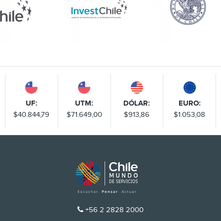
UF:
UTM:
DÓLAR:
EURO:
$40.844,79
$71.649,00
$913,86
$1.053,08
TELÉFONO
+56 2 2828 2000